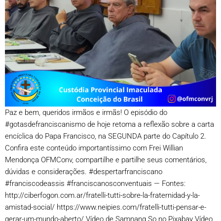
Paz e bem, queridos irmãos e irmãs! O episódio do
#gotasdefranciscanismo de hoje retoma a reflexão sobre a carta
encíclica do Papa Francisco, na SEGUNDA parte do Capítulo 2.
Confira este conteúdo importantíssimo com Frei Willian
Mendonça OFMConv, compartilhe e partilhe seus comentários,
dúvidas e considerações. #despertarfranciscano
#franciscodeassis #franciscanosconventuais — Fontes:
http://ciberfogon.com.ar/fratelli-tutti-sobre-la-fraternidad-y-la-
amistad-social/ https://www.neipies.com/fratelli-tutti-pensar-e-
gerar-um-mundo-aberto/ Vídeo de Samnang So no Pixabay Vídeo