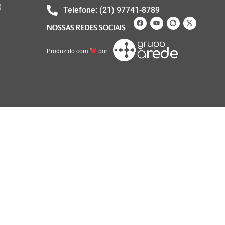
)
Telefone: (21) 97741-8789
NOSSAS REDES SOCIAIS
Produzido com
por