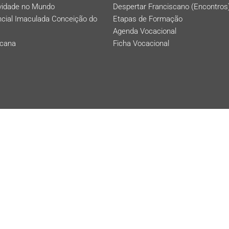
ividade no Mundo
Despertar Franciscano (Encontros
ncial Imaculada Conceição do
Etapas de Formação
Agenda Vocacional
scana
Ficha Vocacional