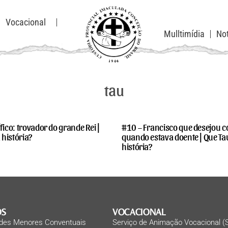
Vocacional
Mulltimídia
Not
tau
fico: trovador do grande Rei |
#10 – Francisco que desejou c
história?
quando estava doente | Que T
história?
OS
VOCACIONAL
des Menores Conventuais
Serviço de Animação Vocacional (