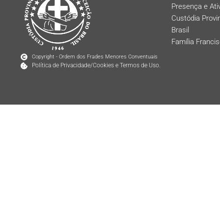
Presença e At
Custódia Provi
Brasil
Família Franci
Copyright - Ordem dos Frades Menores Conventuais
Política de Privacidade/Cookies e Termos de Uso.