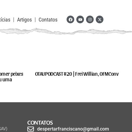
ícias
Artigos
Contatos
omer peixes
OTAUPODCAST #20 | Frei Willian, OFMConv
au uma
CONTATOS
SAV)
despertarfranciscano@gmail.com