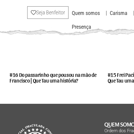
Seja Benfeitor
Quem somos
Carisma
Presença
#16 Do passarinho que pousou na mão de
#15 Frei Pací
Francisco | Que Tau uma história?
Que Tau uma 
QUEM SOM
Ordem dos Fra