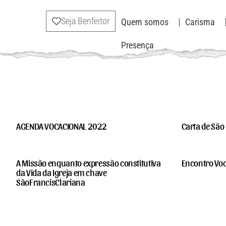
Seja Benfeitor
Quem somos
Carisma
Presença
AGENDA VOCACIONAL 2022
Carta de São
A Missão enquanto expressão constitutiva
Encontro Voc
da Vida da Igreja em chave
SãoFrancisClariana