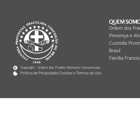
QUEM SOM
Ordem dos Fra
Presença e At
Custódia Provi
Brasil
Família Franci
Copyright - Ordem dos Frades Menores Conventuais
Política de Privacidade/Cookies e Termos de Uso.