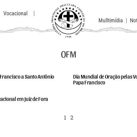
Vocacional
Mulltimídia
Not
OFM
 Francisco a Santo Antônio
Dia Mundial de Oração pelas V
Papa Francisco
acional em Juiz de Fora
1
2