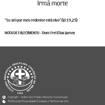
Irmã morte
“Eu sei que meu redentor está vivo”(Jó 19,25)
NOTA DE FALECIMENTO – Dom Frei Elias James
Copyright - Ordem dos Frades Menores Conventuais
Política de Privacidade/Cookies e Termos de Uso.