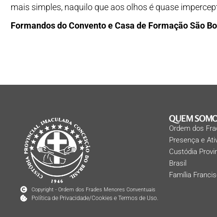
mais simples, naquilo que aos olhos é quase impercept
Formandos do Convento e Casa de Formação São Bo
QUEM SOM
Ordem dos Fra
Presença e At
Custódia Provi
Brasil
Família Franci
Copyright - Ordem dos Frades Menores Conventuais
Política de Privacidade/Cookies e Termos de Uso.