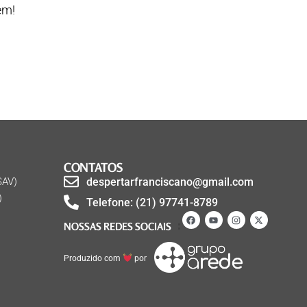
em!
CONTATOS
SAV)
despertarfranciscano@gmail.com
)
Telefone: (21) 97741-8789
NOSSAS REDES SOCIAIS
Produzido com
por