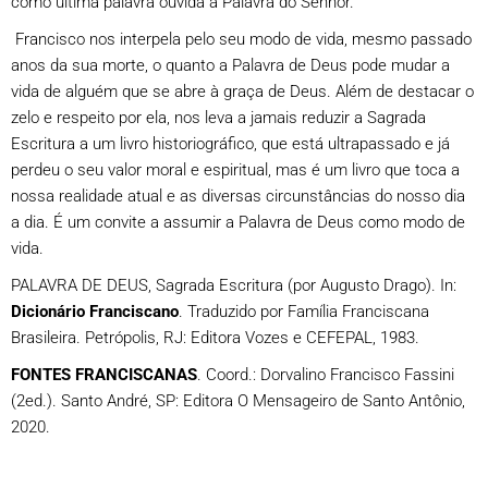
como última palavra ouvida a Palavra do Senhor.
Francisco nos interpela pelo seu modo de vida, mesmo passado
anos da sua morte, o quanto a Palavra de Deus pode mudar a
vida de alguém que se abre à graça de Deus. Além de destacar o
zelo e respeito por ela, nos leva a jamais reduzir a Sagrada
Escritura a um livro historiográfico, que está ultrapassado e já
perdeu o seu valor moral e espiritual, mas é um livro que toca a
nossa realidade atual e as diversas circunstâncias do nosso dia
a dia. É um convite a assumir a Palavra de Deus como modo de
vida.
PALAVRA DE DEUS, Sagrada Escritura (por Augusto Drago). In:
Dicionário Franciscano
. Traduzido por Família Franciscana
Brasileira. Petrópolis, RJ: Editora Vozes e CEFEPAL, 1983.
FONTES FRANCISCANAS
. Coord.: Dorvalino Francisco Fassini
(2ed.). Santo André, SP: Editora O Mensageiro de Santo Antônio,
2020.