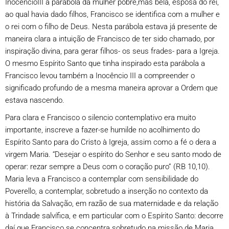
InocêncioIII a parábola da mulher pobre,mas bela, esposa do rei,
ao qual havia dado filhos, Francisco se identifica com a mulher e
o rei com o filho de Deus. Nesta parábola estava já presente de
maneira clara a intuição de Francisco de ter sido chamado, por
inspiração divina, para gerar filhos- os seus frades- para a Igreja.
O mesmo Espírito Santo que tinha inspirado esta parábola a
Francisco levou também a Inocêncio III a compreender o
significado profundo de a mesma maneira aprovar a Ordem que
estava nascendo.
Para clara e Francisco o silencio contemplativo era muito
importante, inscreve a fazer-se humilde no acolhimento do
Espírito Santo para do Cristo à Igreja, assim como a fé o dera a
virgem Maria. “Desejar o espírito do Senhor e seu santo modo de
operar: rezar sempre a Deus com o coração puro” (RB 10,10).
Maria leva a Francisco a contemplar com sensibilidade do
Poverello, a contemplar, sobretudo a inserção no contexto da
história da Salvação, em razão de sua maternidade e da relação
à Trindade salvífica, e em particular com o Espírito Santo: decorre
daí que Francisco se concentra sobretudo na missão de Maria,