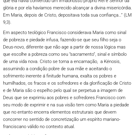
que ela havia convertido um irmãonosso próprio Rei e Senhor da
glória e por ela havíamos merecido alcançar a divina misericórdia.
Em Maria, depois de Cristo, depositava toda sua confiança…” (LM
9,3).
Em aspecto teológico Francisco considerava Maria como sinal
de pobreza e piedade infusa, fazendo-se que seu filho seja o
Deus-novo, diferente que não age a partir de nossa lógica mas
que escolhe a pobreza como seu “sacramento”, sinal e símbolo
de uma vida nova. Cristo se torna a encarnação, a Kénosis,
assumindo a condição pobre de sua mãe e aceitando o
sofrimento inerente á finitude humana, exalta os pobres e
humilhados, os fracos e os sofredores e da glorificação de Cristo
e de Maria são o espelho pelo qual se perpetua a imagem de
Deus que se exprimiu aos pobres e sofredores.Francisco com
seu modo de exprimir e na sua visão tem como Maria a piedade
que no entanto encerra elementos estruturais que devem
concorrer no sentido de concretização um espírito mariano-
franciscano válido no contexto atual.