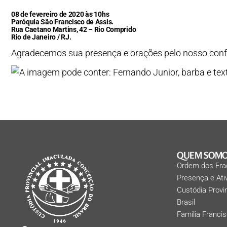
08 de fevereiro de 2020 às 10hs
Paróquia São Francisco de Assis.
Rua Caetano Martins, 42 – Rio Comprido
Rio de Janeiro / RJ.
Agradecemos sua presença e orações pelo nosso conf
QUEM SOM
Ordem dos Fra
Presença e At
Custódia Provi
Brasil
Família Franci