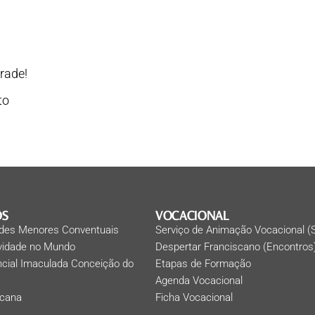
rade!
OS
VOCACIONAL
des Menores Conventuais
Serviço de Animação Vocacional (
ividade no Mundo
Despertar Franciscano (Encontros
ncial Imaculada Conceição do
Etapas de Formação
Agenda Vocacional
scana
Ficha Vocacional