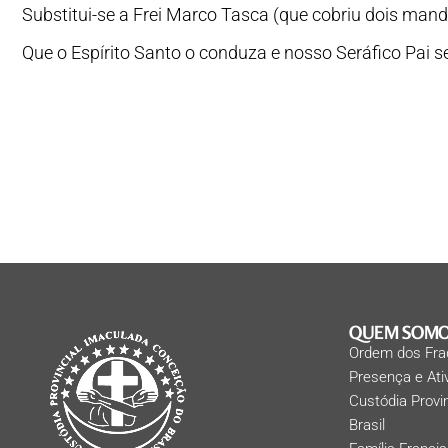
Substitui-se a Frei Marco Tasca (que cobriu dois man
Que o Espírito Santo o conduza e nosso Seráfico Pai s
QUEM SOM
Ordem dos Fra
Presença e At
Custódia Provi
Brasil