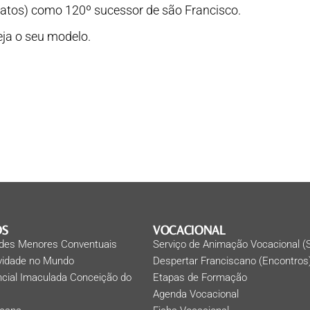
datos) como 120º sucessor de são Francisco.
eja o seu modelo.
OS
VOCACIONAL
des Menores Conventuais
Serviço de Animação Vocacional (
ividade no Mundo
Despertar Franciscano (Encontros
ncial Imaculada Conceição do
Etapas de Formação
Agenda Vocacional