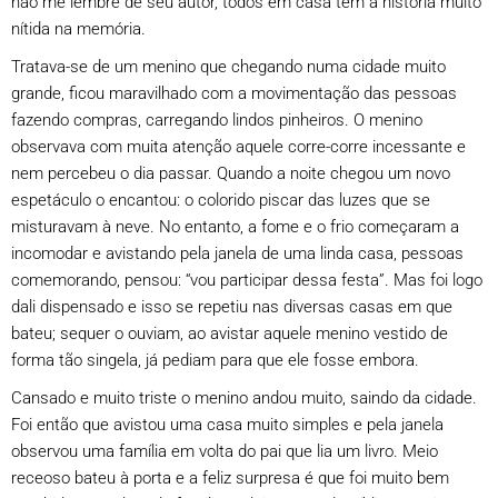
não me lembre de seu autor, todos em casa têm a história muito
nítida na memória.
Tratava-se de um menino que chegando numa cidade muito
grande, ficou maravilhado com a movimentação das pessoas
fazendo compras, carregando lindos pinheiros. O menino
observava com muita atenção aquele corre-corre incessante e
nem percebeu o dia passar. Quando a noite chegou um novo
espetáculo o encantou: o colorido piscar das luzes que se
misturavam à neve. No entanto, a fome e o frio começaram a
incomodar e avistando pela janela de uma linda casa, pessoas
comemorando, pensou: “vou participar dessa festa”. Mas foi logo
dali dispensado e isso se repetiu nas diversas casas em que
bateu; sequer o ouviam, ao avistar aquele menino vestido de
forma tão singela, já pediam para que ele fosse embora.
Cansado e muito triste o menino andou muito, saindo da cidade.
Foi então que avistou uma casa muito simples e pela janela
observou uma família em volta do pai que lia um livro. Meio
receoso bateu à porta e a feliz surpresa é que foi muito bem