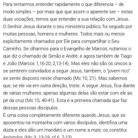
Para tentarmos entender rapidamente o que diferencia – de
modo simples – por mais que que assim o aparente ser – estas
duas vocações, temos que entender a sua relação com Jesus.
O Senhor Jesus durante o seu ministério público, foi seguido por
muitas pessoas, homens e mulheres. Todos mais ou menos
explicitamente chamados por Ele para compartilhar o Seu
Caminho. Se olharmos para o Evangelho de Marcos, notamos o
que diz o chamado de Simão e André, e agora também de Tiago
e João (Marcos 1,16-20; 2,13-14). Mas eles não são os únicos a
se sentirem convidados a seguir Jesus, também, o “jovem rico”
se sente disposto neste chamado (Mc 10, 21). Mas sabemos
que, se ele vai em outra direção, triste. A seguir Jesus, fica diante
de várias mulheres: apenas algumas delas vão estar com ele ao
pé da cruz (Mc 15, 40-41). Esta é a primeira chamada que faz
dessas pessoas discípulos.
É uma coisa completamente diferente quando Jesus, que se
aposentou na montanha com vários discípulos, identifica uma
dúzia e eles dão um mandato e um nome a mais: os constitui
Apóstolos (Mc 3. 13-19, cf 6, 7-13).