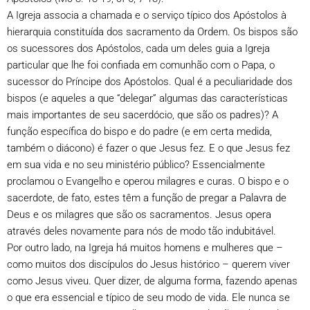
A Igreja associa a chamada e o serviço típico dos Apóstolos à
hierarquia constituída dos sacramento da Ordem. Os bispos são
os sucessores dos Apóstolos, cada um deles guia a Igreja
particular que lhe foi confiada em comunhão com o Papa, o
sucessor do Príncipe dos Apóstolos. Qual é a peculiaridade dos
bispos (e aqueles a que “delegar” algumas das características
mais importantes de seu sacerdócio, que são os padres)? A
função específica do bispo e do padre (e em certa medida,
também o diácono) é fazer o que Jesus fez. E o que Jesus fez
em sua vida e no seu ministério público? Essencialmente
proclamou o Evangelho e operou milagres e curas. O bispo e o
sacerdote, de fato, estes têm a função de pregar a Palavra de
Deus e os milagres que são os sacramentos. Jesus opera
através deles novamente para nós de modo tão indubitável.
Por outro lado, na Igreja há muitos homens e mulheres que –
como muitos dos discípulos do Jesus histórico – querem viver
como Jesus viveu. Quer dizer, de alguma forma, fazendo apenas
o que era essencial e típico de seu modo de vida. Ele nunca se