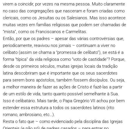
virem a coincidir, por vezes na mesma pessoa. Muito claramente
no caso das congregações que nasceram e foram criadas como
clericais, como os Jesuítas ou os Salesianos. Mas isso acontece
muitas vezes em famílias religiosas que podem ser chamadas de
“mista”, como os Franciscanos e Carmelitas.
Então, por que os padres – apesar das várias controvérsias que,
periodicamente, reavivou nos jornais – continuam a viver no
celibato (assim se chama a “promessa de celibato”), se está é a
forma “típica” da vida religiosa como “voto de castidade”? Porque,
desde os primeiros séculos, muitas igrejas locais da tradição
latina descobriram que é importante que os seus sacerdotes
para serem bons apóstolos, também fossem discípulos. Ou seja,
a melhor maneira de fazer as ações de Cristo é fazê-las a partir
de um estilo de vida, tanto quanto possível semelhante à Sua.
Isso é celibatário. Mais tarde, o Papa Gregório VII achou por bem
estender essa estrutura a todos os sacerdotes latinos (rito
romano, ambrosiano, etc…).
Resta o fato que – como evidenciado pela disciplina das Igrejas
Orientais (e não só) de padres casados – para entrar no