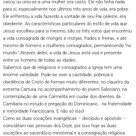
casou ou uniu-se a uma mulher, era casto. Ele não tinha nada
para si, especialmente nos últimos três anos de vida, era pobre.
Ele enfrentou a vida fazendo a vontade de seu Pai celeste, era
obediente. As características particulares do estilo de vida que
Jesus escolheu para si mesmo, são os três votos que encontrou
a vida consagrada de monges e monjas, frades e freiras, e até
mesmo de homens e mulheres consagrados, permanecendo “no
mundo.” Através deles, a vida de Jesus está viva e presente
entre os homens de todas as idades.
Sabemos que de religiosos e consagrados a Igreja tem uma
enorme variedade. Pode-se viver a castidade, pobreza e
obediência de Cristo de formas muito diferentes: no claustro da
extrema Cartuxa, no acompanhamento do jovem Salesiano, na
contemplação de uma Carmelita em cuidar dos doentes da
Camiliana no estudo e pregação do Dominicano… na fraternidade
e minoridade Franciscana. E não só isso!
Como as duas vocações evangélicas – discípulo e apóstolo –
coincidiram nas pessoas dos Doze, por isso hoje as duas
vocações ao sacerdócio ministerial e a consagração religiosa