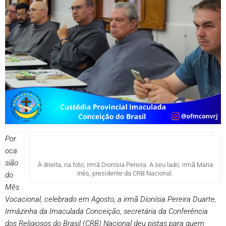
Por
oca
sião
À direita, na foto, irmã Dionísia Pereira. A seu lado, irmã Maria
Inês, presidente da CRB Nacional.
do
Mês
Vocacional, celebrado em Agosto, a irmã Dionísia Pereira Duarte,
Irmâzinha da Imaculada Conceição, secretária da Conferência
dos Religiosos do Brasil (CRB) Nacional deu pistas para quem