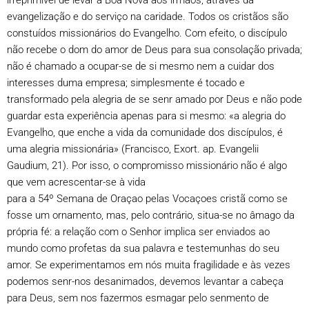
irreprimível de levar a Boa Nova aos irmãos, através da
evangelização e do serviço na caridade. Todos os cristãos são
constuídos missionários do Evangelho. Com efeito, o discípulo
não recebe o dom do amor de Deus para sua consolação privada;
não é chamado a ocupar-se de si mesmo nem a cuidar dos
interesses duma empresa; simplesmente é tocado e
transformado pela alegria de se senr amado por Deus e não pode
guardar esta experiência apenas para si mesmo: «a alegria do
Evangelho, que enche a vida da comunidade dos discípulos, é
uma alegria missionária» (Francisco, Exort. ap. Evangelii
Gaudium, 21). Por isso, o compromisso missionário não é algo
que vem acrescentar-se à vida
para a 54º Semana de Oraçao pelas Vocaçoes cristã como se
fosse um ornamento, mas, pelo contrário, situa-se no âmago da
própria fé: a relação com o Senhor implica ser enviados ao
mundo como profetas da sua palavra e testemunhas do seu
amor. Se experimentamos em nós muita fragilidade e às vezes
podemos senr-nos desanimados, devemos levantar a cabeça
para Deus, sem nos fazermos esmagar pelo senmento de