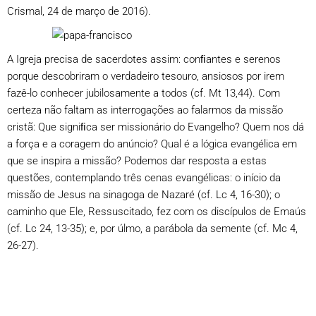
Crismal, 24 de março de 2016).
A Igreja precisa de sacerdotes assim: conﬁantes e serenos
porque descobriram o verdadeiro tesouro, ansiosos por irem
fazê-lo conhecer jubilosamente a todos (cf. Mt 13,44). Com
certeza não faltam as interrogações ao falarmos da missão
cristã: Que signiﬁca ser missionário do Evangelho? Quem nos dá
a força e a coragem do anúncio? Qual é a lógica evangélica em
que se inspira a missão? Podemos dar resposta a estas
questões, contemplando três cenas evangélicas: o início da
missão de Jesus na sinagoga de Nazaré (cf. Lc 4, 16-30); o
caminho que Ele, Ressuscitado, fez com os discípulos de Emaús
(cf. Lc 24, 13-35); e, por úlmo, a parábola da semente (cf. Mc 4,
26-27).