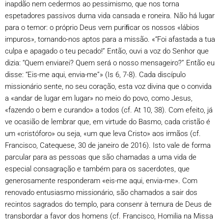
inapdão nem cedermos ao pessimismo, que nos torna
espetadores passivos duma vida cansada e roneira. Não há lugar
para o temor: o próprio Deus vem puriﬁcar os nossos «lábios
impuros», tornando-nos aptos para a missão. «“Foi afastada a tua
culpa e apagado o teu pecado!” Então, ouvi a voz do Senhor que
dizia: “Quem enviarei? Quem será o nosso mensageiro?” Então eu
disse: “Eis-me aqui, envia-me”» (Is 6, 7-8). Cada discípulo
missionário sente, no seu coração, esta voz divina que o convida
a «andar de lugar em lugar» no meio do povo, como Jesus,
«fazendo o bem e curando» a todos (cf. At 10, 38). Com efeito, já
ve ocasião de lembrar que, em virtude do Basmo, cada cristão é
um «cristóforo» ou seja, «um que leva Cristo» aos irmãos (cf.
Francisco, Catequese, 30 de janeiro de 2016). Isto vale de forma
parcular para as pessoas que são chamadas a uma vida de
especial consagração e também para os sacerdotes, que
generosamente responderam «eis-me aqui, envia-me». Com
renovado entusiasmo missionário, são chamados a sair dos
recintos sagrados do templo, para consenr à ternura de Deus de
transbordar a favor dos homens (cf. Francisco, Homilia na Missa